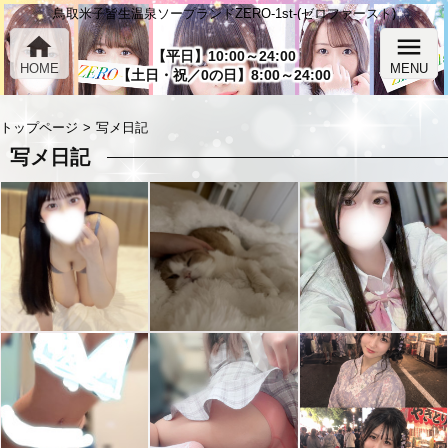
鳥取米子皆生温泉ソープランドZERO-1st-(ゼロファースト)
home
menu
【平日】10:00～24:00
HOME
MENU
【土日・祝／0の日】8:00～24:00
トップページ
写メ日記
写メ日記