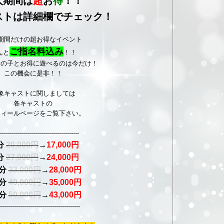
人期間は
超
お
得
！！
ストは詳細欄でチェック！
期間だけの超お得なイベント
ご指名料込み
んと
！！
女の子とお得に遊べるのは今だけ！
この機会に是非！！
象キャストに関しましては
各キャストの
フィールページをご覧下さい。
----------------------------------------
分
20,000円
→
17,000円
分
27,000円
→
24,000円
0分
33,000円
→
28,000円
0分
40,000円
→
35,000円
0分
50,000円
→
43,000円
----------------------------------------