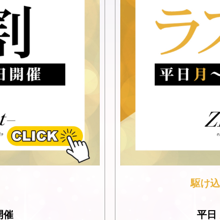
駆け込
開催
平日