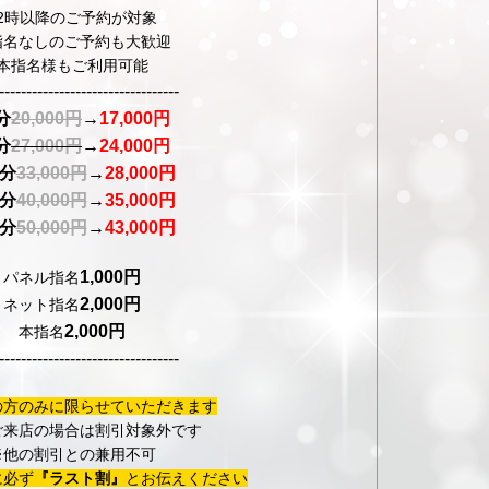
22時以降のご予約が対象
指名なしのご予約も大歓迎
本指名様もご利用可能
---------------------------------
分
20,000円
→
17,000円
分
27,000円
→
24,000円
0分
33,000円
→
28,000円
0分
40,000円
→
35,000円
0分
50,000円
→
43,000円
1,000円
パネル指名
2,000円
ネット指名
2,000円
本指名
---------------------------------
の方のみに限らせていただきます
ご来店の場合は割引対象外です
※他の割引との兼用不可
に必ず
『ラスト割』
とお伝えください