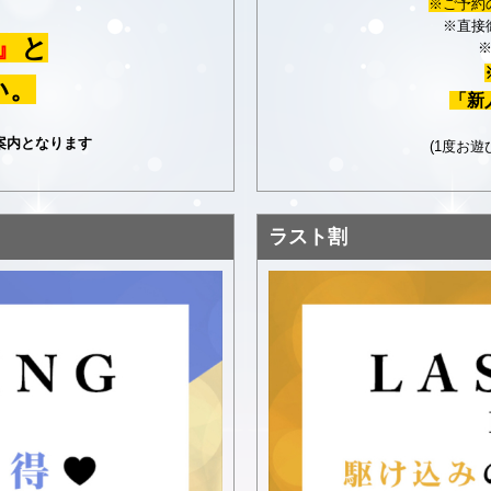
※ご予約
※直接
』
と
い。
「新
案内となります
(1度お
ラスト割