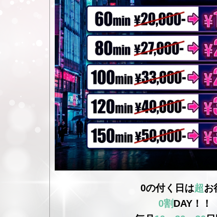
0の付く日は
超
お得
0割
DAY！！