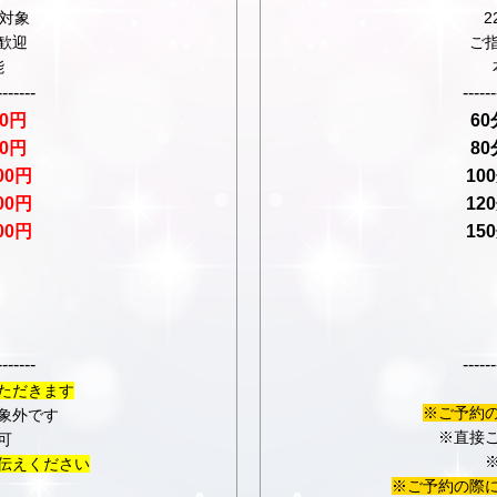
が対象
歓迎
ご
能
-------
------
00円
60
00円
80
000円
10
000円
12
000円
15
-------
------
ただきます
※ご予約
象外です
※直接
可
伝えください
※ご予約の際