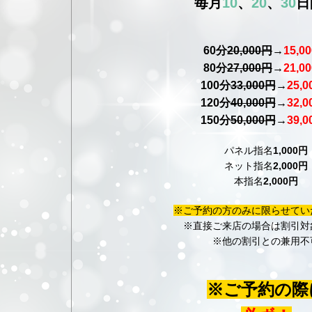
毎月
10
、
20
、
30
日
60分
20,000円
→
15,0
80分
27,000円
→
21,0
100分
33,000円
→
25,
120分
40,000円
→
32,
150分
50,000円
→
39,
パネル指名
1,000円
ネット指名
2,000円
本指名
2,000円
※ご予約の方のみに限らせてい
※直接ご来店の場合は割引対
※他の割引との兼用不
※ご予約の際