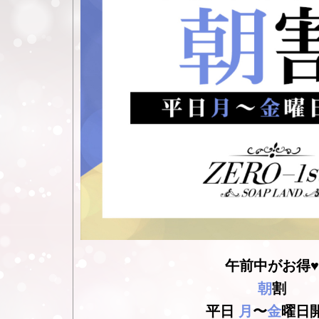
午前中がお得
♥
朝
割
平日
月
〜
金
曜日