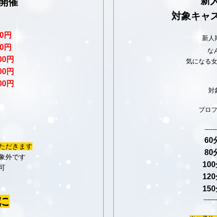
新
開催
対象キャ
00円
新人
00円
な
000円
気になる
000円
000円
対
プロ
------
60
ただきます
80
象外です
10
可
12
15
に
-------