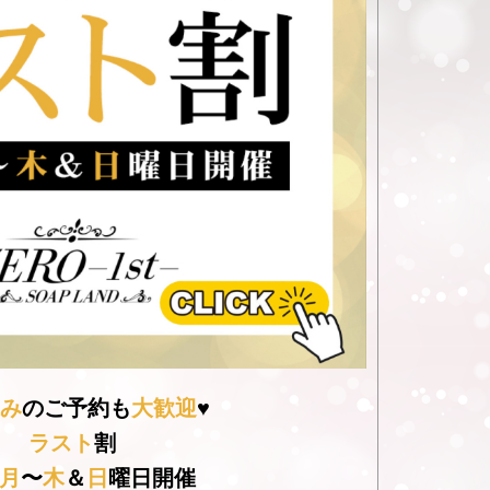
み
のご予約も
大歓迎
♥
ラスト
割
月
〜
木
＆
日
曜日開催