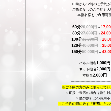
10時から12時のご予約
ご指名なしのご予約も大
本指名様もご利用可
--------------------------------
60分
20,000円
→
17,0
80分
27,000円
→
24,0
100分
33,000円
→
28,
120分
40,000円
→
35,
150分
50,000円
→
43,
1,000円
パネル指名
2,000円
ネット指名
2,000円
本指名
--------------------------------
※ご予約の方のみに限らせてい
※直接ご来店の場合は割引対
※他の割引との兼用不
※ご予約の際に必ず
『朝割』
とお