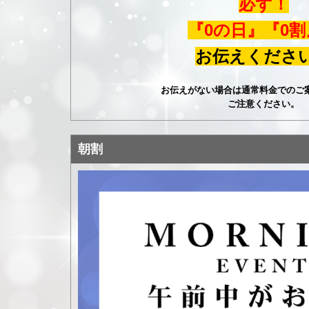
必ず！
『0の日』『0割
お伝えくださ
お伝えがない場合は通常料金でのご
ご注意ください。
朝割