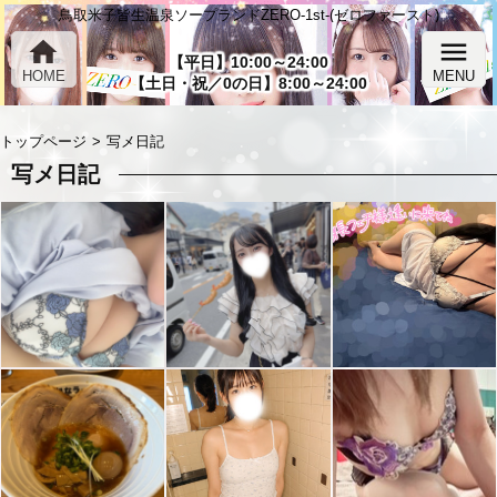
鳥取米子皆生温泉ソープランドZERO-1st-(ゼロファースト)
home
menu
【平日】10:00～24:00
HOME
MENU
【土日・祝／0の日】8:00～24:00
トップページ
写メ日記
写メ日記