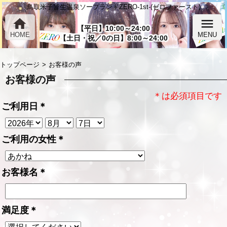
鳥取米子皆生温泉ソープランドZERO-1st-(ゼロファースト)
home
menu
【平日】10:00～24:00
HOME
MENU
【土日・祝／0の日】8:00～24:00
トップページ
お客様の声
お客様の声
＊は必須項目です
ご利用日
＊
ご利用の女性
＊
お客様名
＊
満足度
＊