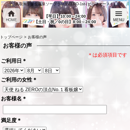
鳥取米子皆生温泉ソープランドZERO-1st-(ゼロファースト)
home
menu
【平日】10:00～24:00
HOME
MENU
【土日・祝／0の日】8:00～24:00
トップページ
お客様の声
お客様の声
＊は必須項目です
ご利用日
＊
ご利用の女性
＊
お客様名
＊
満足度
＊