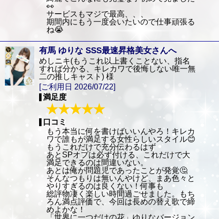
👀
サービスもマジで最高、、、
期間内にもう一度会いたいので仕事頑張る
ね😭
有馬 ゆりな SSS最速昇格美女さんへ
めしニキ(もうこれ以上書くことない、指名
すれば分かる、キレカワで後悔しない唯一無
二の推しキャスト) 様
[ご利用日 2026/07/22]
満足度
口コミ
もう本当に何を書けばいいんやろ！キレカ
ワで誰もが満足する女性らしいスタイル😊
もうこれだけで充分伝わるはず
あとSPオプは必ず付ける、これだけで大
満足できるのは間違いない。
あとは俺が問題児であったことが発覚‪🤔‬
そんなつもりは無いんやけど、まあ色々と
やりすぎるのは良くない！何事も
総評物凄く楽しい時間過ごせました。もち
ろん満点評価で、今回は長めの替え歌で締
めよかな！
「世界に一つだけの花」ゆりなバージョン