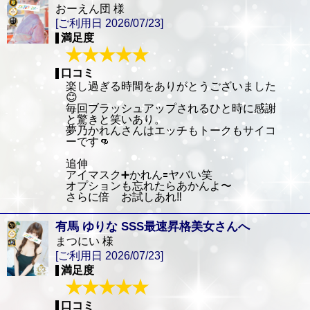
おーえん団 様
[ご利用日 2026/07/23]
満足度
口コミ
楽し過ぎる時間をありがとうございました
😊
毎回ブラッシュアップされるひと時に感謝
と驚きと笑いあり。
夢乃かれんさんはエッチもトークもサイコ
ーです👊
追伸
アイマスク➕かれん🟰ヤバい笑
オプションも忘れたらあかんよ〜
さらに倍 お試しあれ‼️
有馬 ゆりな SSS最速昇格美女さんへ
まつにい 様
[ご利用日 2026/07/23]
満足度
口コミ