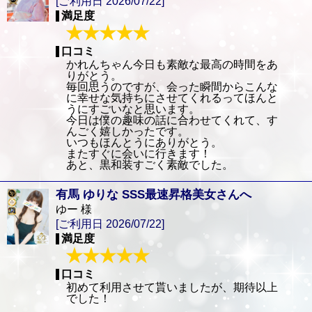
[ご利用日 2026/07/22]
満足度
口コミ
かれんちゃん今日も素敵な最高の時間をあ
りがとう。
毎回思うのですが、会った瞬間からこんな
に幸せな気持ちにさせてくれるってほんと
うにすごいなと思います。
今日は僕の趣味の話に合わせてくれて、す
んごく嬉しかったです。
いつもほんとうにありがとう。
またすぐに会いに行きます！
あと、黒和装すごく素敵でした。
有馬 ゆりな SSS最速昇格美女さんへ
ゆー 様
[ご利用日 2026/07/22]
満足度
口コミ
初めて利用させて貰いましたが、期待以上
でした！