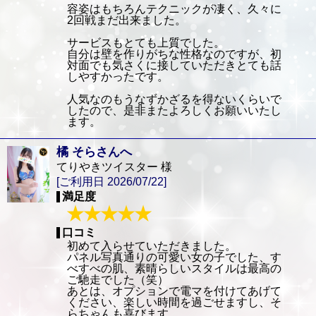
容姿はもちろんテクニックが凄く、久々に
2回戦まだ出来ました。
サービスもとても上質でした。
自分は壁を作りがちな性格なのですが、初
対面でも気さくに接していただきとても話
しやすかったです。
人気なのもうなずかざるを得ないくらいで
したので、是非またよろしくお願いいたし
ます。
橘 そらさんへ
てりやきツイスター 様
[ご利用日 2026/07/22]
満足度
口コミ
初めて入らせていただきました。
パネル写真通りの可愛い女の子でした、す
べすべの肌、素晴らしいスタイルは最高の
ご馳走でした（笑）
あとは、オプションで電マを付けてあげて
ください、楽しい時間を過ごせますし、そ
らちゃんも喜びます。