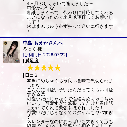
4ヶ月ぶりくらいで逢えました〜
可愛かったなー
相談しまくって、代わりに対応してくれる
ことになったので来月以降宜しくお願いし
ます！
次はまんじゅう必ず持って逢いに行きます
♪
中島 もえかさんへ
ろっく 様
[ご利用日 2026/07/22]
満足度
口コミ
本当にめちゃくちゃ良い意味で裏切られま
したw
こんなに可愛い子いたんだってくらい可愛
すぎる😍
可愛いだけじゃなくて性格もめちゃくちゃ
いいし、可愛すぎて緊張してたけど沢山話
しかけてくれて緊張もほぐれました！
可愛いだけじゃなくてスタイルもヤバすぎ
💦
スレンダーなのにおっぱいも大きくて形も
綺麗でこんなにも完璧な子初めて見ました