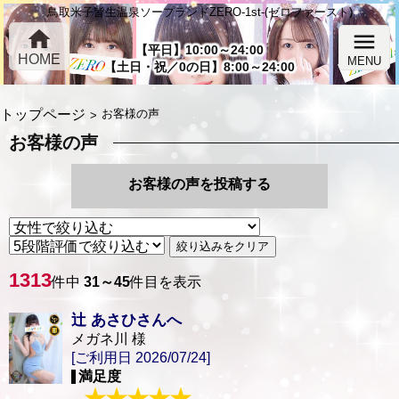
鳥取米子皆生温泉ソープランドZERO-1st-(ゼロファースト)
home
menu
【平日】10:00～24:00
HOME
MENU
【土日・祝／0の日】8:00～24:00
トップページ
お客様の声
お客様の声
お客様の声を投稿する
絞り込みをクリア
1313
件中
31～45
件目を表示
辻 あさひさんへ
メガネ川 様
[ご利用日 2026/07/24]
満足度