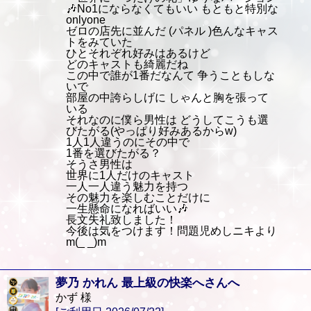
🎶No1にならなくてもいい もともと特別な
onlyone
ゼロの店先に並んだ (パネル )色んなキャス
トをみていた
ひとそれぞれ好みはあるけど
どのキャストも綺麗だね
この中で誰が1番だなんて 争うこともしな
いで
部屋の中誇らしげに しゃんと胸を張って
いる
それなのに僕ら男性は どうしてこうも選
びたがる(やっぱり好みあるからw)
1人1人違うのにその中で
1番を選びたがる？
そうさ男性は
世界に1人だけのキャスト
一人一人違う魅力を持つ
その魅力を楽しむことだけに
一生懸命になればいい🎶
長文失礼致しました！
今後は気をつけます！問題児めしニキより
m(_ _)m
夢乃 かれん 最上級の快楽へさんへ
かず 様