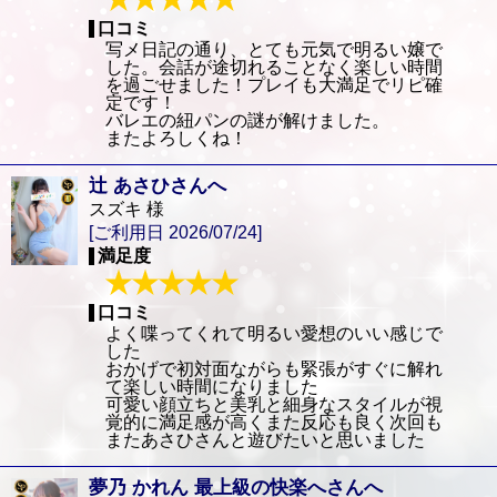
口コミ
写メ日記の通り、とても元気で明るい嬢で
した。会話が途切れることなく楽しい時間
を過ごせました！プレイも大満足でリピ確
定です！
バレエの紐パンの謎が解けました。
またよろしくね！
辻 あさひさんへ
スズキ 様
[ご利用日 2026/07/24]
満足度
口コミ
よく喋ってくれて明るい愛想のいい感じで
した
おかげで初対面ながらも緊張がすぐに解れ
て楽しい時間になりました
可愛い顔立ちと美乳と細身なスタイルが視
覚的に満足感が高くまた反応も良く次回も
またあさひさんと遊びたいと思いました
夢乃 かれん 最上級の快楽へさんへ