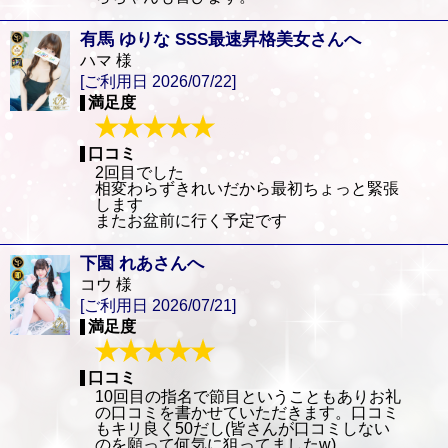
有馬 ゆりな SSS最速昇格美女さんへ
ハマ 様
[ご利用日 2026/07/22]
満足度
口コミ
2回目でした
相変わらずきれいだから最初ちょっと緊張
します
またお盆前に行く予定です
下園 れあさんへ
コウ 様
[ご利用日 2026/07/21]
満足度
口コミ
10回目の指名で節目ということもありお礼
の口コミを書かせていただきます。口コミ
もキリ良く50だし(皆さんが口コミしない
のを願って何気に狙ってましたw)