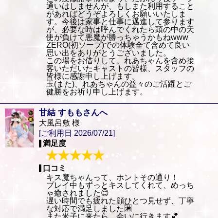
通いはしませんが、もしまた利用すること
があればどうぞよろしくお願いいたしま
す。今後は家事と仕事に邁進して参ります
が、必要な時は呼んでくれたら頭の中の天
使が負けて悪魔が勝っちゃうかもねwww
ZERO(初ソープ)での体験全て含めて良い
思い出をありがとうございました。
この場をお借りして、れあちゃんを含め接
客いただいたキャストの皆様、スタッフの
皆様に感謝申し上げます。
玉(また)、れあちゃんの益々のご活躍とご
健勝をお祈り申し上げます。
甘結 すももさんへ
大風呂敷 様
[ご利用日 2026/07/21]
満足度
口コミ
キス魔ちゃんって、ホントその通り！
プレイ中もずっとキスしてくれて、めっち
ゃ癒されました😊
遅い時間でも疲れた顔ひとつ見せず、丁寧
な対応で満足しました🈵
また米子に来たら、会いに行きます💕