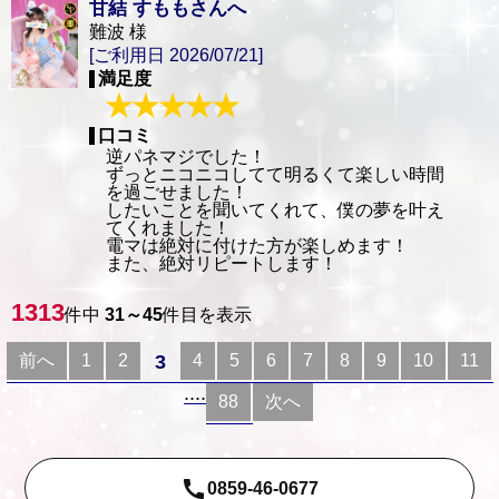
甘結 すももさんへ
難波 様
[ご利用日 2026/07/21]
満足度
口コミ
逆パネマジでした！
ずっとニコニコしてて明るくて楽しい時間
を過ごせました！
したいことを聞いてくれて、僕の夢を叶え
てくれました！
電マは絶対に付けた方が楽しめます！
また、絶対リピートします！
1313
件中
31～45
件目を表示
3
前へ
1
2
4
5
6
7
8
9
10
11
....
88
次へ
call
0859-46-0677