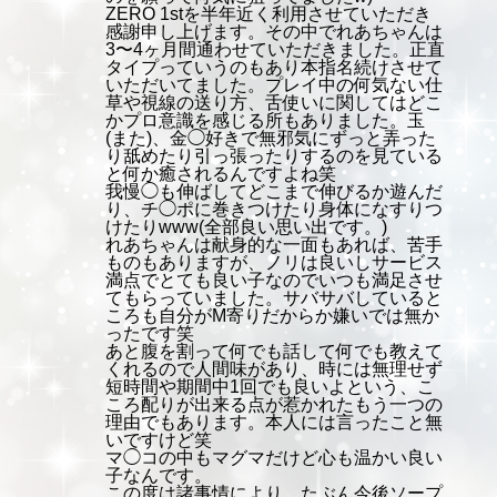
ZERO 1stを半年近く利用させていただき
感謝申し上げます。その中でれあちゃんは
3〜4ヶ月間通わせていただきました。正直
タイプっていうのもあり本指名続けさせて
いただいてました。プレイ中の何気ない仕
草や視線の送り方、舌使いに関してはどこ
かプロ意識を感じる所もありました。玉
(また)、金◯好きで無邪気にずっと弄った
り舐めたり引っ張ったりするのを見ている
と何か癒されるんですよね笑
我慢◯も伸ばしてどこまで伸びるか遊んだ
り、チ◯ポに巻きつけたり身体になすりつ
けたりwww(全部良い思い出です。)
れあちゃんは献身的な一面もあれば、苦手
ものもありますが、ノリは良いしサービス
満点でとても良い子なのでいつも満足させ
てもらっていました。サバサバしていると
ころも自分がM寄りだからか嫌いでは無か
ったです笑
あと腹を割って何でも話して何でも教えて
くれるので人間味があり、時には無理せず
短時間や期間中1回でも良いよという、こ
ころ配りが出来る点が惹かれたもう一つの
理由でもあります。本人には言ったこと無
いですけど笑
マ◯コの中もマグマだけど心も温かい良い
子なんです。
この度は諸事情により、たぶん今後ソープ