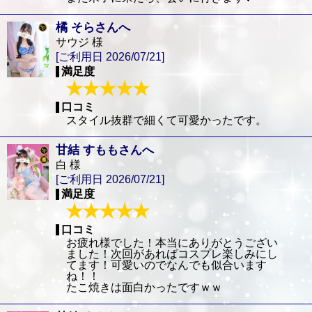
橘 そらさんへ
サウジ 様
[ご利用日 2026/07/21]
満足度
口コミ
スタイル抜群で細くて可愛かったです。
甘結 すももさんへ
白 様
[ご利用日 2026/07/21]
満足度
口コミ
お疲れ様でした！本当にありがとうござい
ました！次回があればコスプレ楽しみにし
てます！可愛いのでなんでも似合います
ね！！
たこ焼きは面白かったですｗｗ