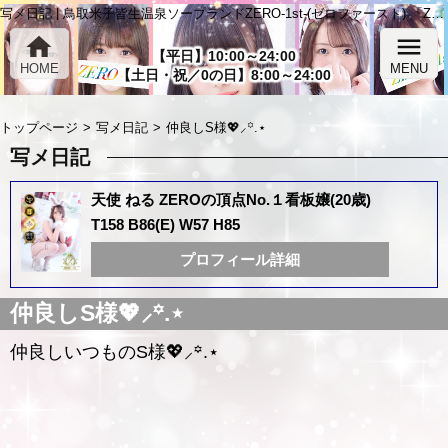
写メ日記 | 鳥取米子皆生温泉ソープランドZERO-1st-(ゼロファースト) 「ZERO-1st-」
home
menu
【平日】10:00～24:00
HOME
MENU
【土日・祝／0の日】8:00～24:00
トップページ
写メ日記
仲良しS様💖⸝꙳.⋆
写メ日記
天使 ねる ZEROの頂点No.１看板嬢(20歳)
T158 B86(E) W57 H85
プロフィール詳細
仲良しS様💖⸝꙳.⋆
仲良しいつものS様💖⸝꙳.⋆