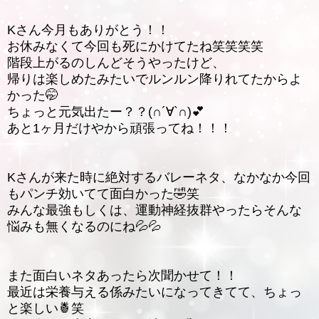
Kさん今月もありがとう！！
お休みなくて今回も死にかけてたね笑笑笑笑
階段上がるのしんどそうやったけど、
帰りは楽しめたみたいでルンルン降りれてたからよ
かった🤭
ちょっと元気出たー？？(∩´∀`∩)💕
あと1ヶ月だけやから頑張ってね！！！
Kさんが来た時に絶対するバレーネタ、なかなか今回
もパンチ効いてて面白かった🤣笑
みんな最強もしくは、運動神経抜群やったらそんな
悩みも無くなるのにね💦💦
また面白いネタあったら次聞かせて！！
最近は栄養与える係みたいになってきてて、ちょっ
と楽しい🍍笑