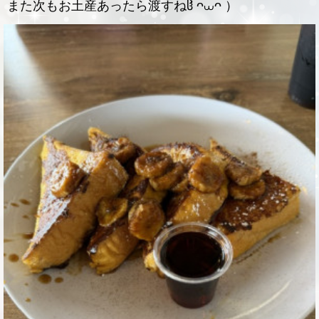
また次もお土産あったら渡すねჱ̒ ᴖ⩊ᴖ ）‪ ‪