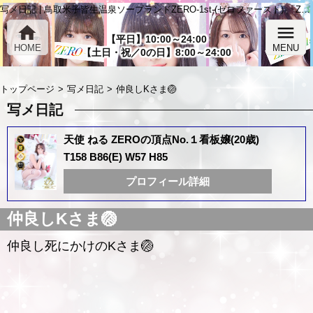
写メ日記 | 鳥取米子皆生温泉ソープランドZERO-1st-(ゼロファースト) 「ZERO-1st-」
home
menu
【平日】10:00～24:00
HOME
MENU
【土日・祝／0の日】8:00～24:00
トップページ
写メ日記
仲良しKさま🏐
写メ日記
天使 ねる ZEROの頂点No.１看板嬢(20歳)
T158 B86(E) W57 H85
プロフィール詳細
仲良しKさま🏐
仲良し死にかけのKさま🏐