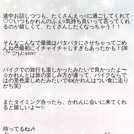
途中お話しつつも、たくさんえっ○に過ごしてくれて
♡♡いつもかれんのふぇ○気持ち良いって言ってくれ
るのが嬉しくて、たくさんしたくなっちゃう！！
そんなこんなで最後はバタバタにさせちゃってごめ
んね🥹最初にイチャイチャしすぎもあったかも！(ꕤ
॑꒳ ॑*)ﾉﾆｬﾊﾊ♡
バイクでの旅行も楽しかったみたいで良かったよ〜︎
☺️かれんとは旅の楽しみ方が違って、バイクならで
はの景色楽しめたみたいで︎︎👍(かれんはつい食に走り
がち笑)
またタイミング合ったら、かれんに会いに来てくれ
ると嬉しいよ〜✨
待ってるね🎶