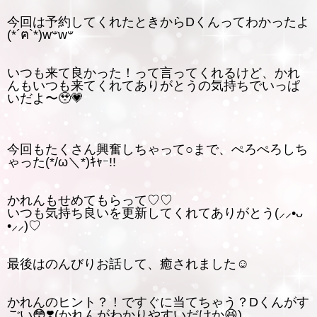
今回は予約してくれたときからDくんってわかったよ
(*´ฅ`*)w‪𐤔w‪𐤔
いつも来て良かった！って言ってくれるけど、かれ
んもいつも来てくれてありがとうの気持ちでいっぱ
いだよ〜🥹💗
今回もたくさん興奮しちゃって○まで、ぺろぺろしち
ゃった(*/ω＼*)ｷｬｰ!!
かれんもせめてもらって♡♡
いつも気持ち良いを更新してくれてありがとう(⸝⸝•ᴗ
•⸝⸝)♡
最後はのんびりお話して、癒されました☺️
かれんのヒント？！ですぐに当てちゃう？Dくんがす
ごい😳❣️(かれんがわかりやすいだけか😆)