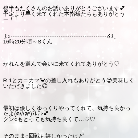
後半もたくさんのお誘いありがとうございます︎💕
予定より早く来てくれた本指様たちもありがとう
ー！！
·̩͙꒰ঌ ┈┈┈┈┈┈┈┈┈┈┈┈┈┈┈┈┈ ໒꒱·̩͙
16時20分頃～Sくん
かれんを選んで会いに来てくれてありがとう♡
R-1とカニカマ🦀の差し入れもありがとう😊美味しく
いただきました😋
最初は優しくゆっくりやってくれて、気持ち良かっ
たよ(ฅ///ฅ*)ﾃﾚﾃﾚ💕
クン○もとっても気持ち良くて…♡♡
そのまま○回戦も嬉しかったけど