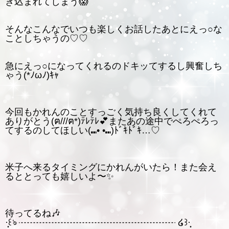
き込まれてしまう😱
そんなこんなでいつも楽しくお話したあとにえっ○な
ことしちゃうの♡♡
急にえっ○になってくれるのドキッてするし興奮しち
ゃう(*ﾉωﾉ)ｷｬ
今回もかれんのことすっごく気持ち良くしてくれて
ありがとう(ฅ///ฅ*)ﾃﾚﾃﾚ💕またあの途中でぺろぺろっ
てするのしてほしい(⑉• •⑉)ﾄﾞｷﾄﾞｷ…♡
米子へ来るタイミングにかれんがいたら！また会え
るととっても嬉しいよ〜✨
待ってるね🎶
·̩͙꒰ঌ ┈┈┈┈┈┈┈┈┈┈┈┈┈┈┈┈┈ ໒꒱·̩͙