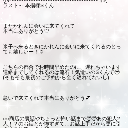
·̩͙꒰ঌ ┈┈┈┈┈┈┈┈┈┈┈┈┈┈┈┈┈ ໒꒱·̩͙
ラスト～ 本指様Sくん
またかれんに会いに来てくれて
本当にありがとう♡
米子へ来るときにかれんに会いに来てくれるのとっ
ても嬉しいー！☺️
こちらの都合でお時間早めたのに、遅れちゃいます
連絡までしてくれるのは流石！気遣いのSくんで🥹
(そもそも最初のご予約から全く遅れてないし)
急いで来てくれて本当にありがとう︎💕
○○商店の裏話やちょっと怖い話まで🥹🥹あの犯人2
人！？のお話とか怖すぎて…お話上手だから更に引