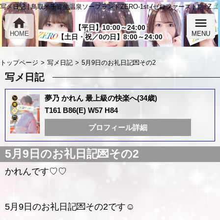
写メ日記 | 鳥取米子皆生温泉ソープランドZERO-1st-(ゼロファースト) 「ZERO-1st-」
home
menu
【平日】10:00～24:00
HOME
MENU
【土日・祝／0の日】8:00～24:00
トップページ
写メ日記
5月9日のお礼日記💌その2
写メ日記
夢乃 かれん 最上級の快楽へ(34歳)
T161 B86(E) W57 H84
プロフィール詳細
5月9日のお礼日記💌その2
かれんです♡♡
5月9日のお礼日記💌その2です☺️