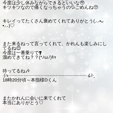
今度は少し休みながらできるといいな🥹
キツキツなので痛くなっちゃうの💦ごめんね🥺
キレイってたくさん褒めてくれてありがとう(⸝⸝•ᴗ
•⸝⸝)♡
また来るねって言ってくれて、かれんも楽しみにし
てるね😊
今度は一番乗りで❣️
溜めてきてね？？(*ﾉωﾉ)ｷｬ
待ってるね🎶
·̩͙꒰ঌ ┈┈┈┈┈┈┈┈┈┈┈┈┈┈┈┈┈ ໒꒱·̩͙
18時20分頃～本指様Dくん
またかれんに会いに来てくれて
本当にありがとう♡