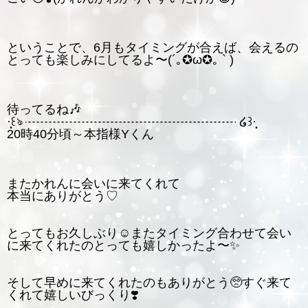
ということで、6月もタイミングが合えば、会えるの
とっても楽しみにしてるよ〜(´｡✪ω✪｡ ` )
待ってるね🎶
·̩͙꒰ঌ ┈┈┈┈┈┈┈┈┈┈┈┈┈┈┈┈┈ ໒꒱·̩͙
20時40分頃～本指様Yくん
またかれんに会いに来てくれて
本当にありがとう♡
とってもお久しぶり☺️またタイミング合わせて会い
に来てくれたのとっても嬉しかったよ〜✨
そして早めに来てくれたのもありがとう🥺すぐ来て
くれて嬉しいびっくり❣️