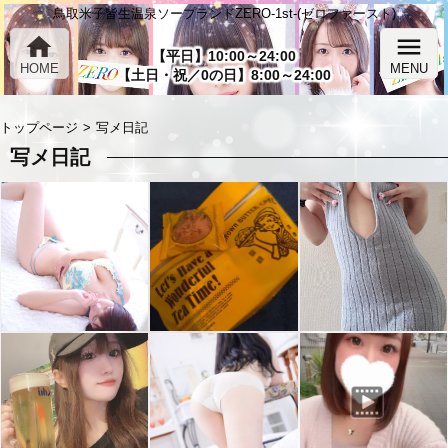
鳥取米子皆生温泉ソープランドZERO-1st-(ゼロファースト)
home
menu
【平日】10:00～24:00
HOME
MENU
【土日・祝／0の日】8:00～24:00
トップページ
写メ日記
写メ日記