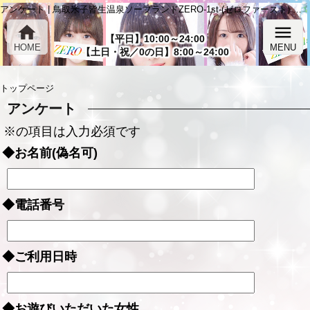
アンケート | 鳥取米子皆生温泉ソープランドZERO-1st-(ゼロファースト) 「ZERO-1st-」
home
menu
【平日】10:00～24:00
HOME
MENU
【土日・祝／0の日】8:00～24:00
トップページ
アンケート
※の項目は入力必須です
◆お名前(偽名可)
◆電話番号
◆ご利用日時
◆お遊びいただいた女性