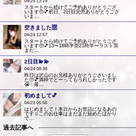
04/25 13:19
スタートから続けてご予約ありがとうござ
います🥺💕初日、2日目完売ありがとうござ
いま…
空きました🈳
04/24 12:57
スタートから続けてご予約ありがとうござ
います🥺💕13〜18時半🈳21時半〜ラスト🈳
まだ…
2日目💫💫
04/24 08:38
昨日は沢山のお兄様ありがとうございまし
た🥺💕満枠でとーってもうれしかったです
😭✨️最…
初めまして💕
04/23 05:56
はじめまして！本日からお世話になるあの
です☺️このお仕事はまだまだ始めたばかり
で…
過去記事へ