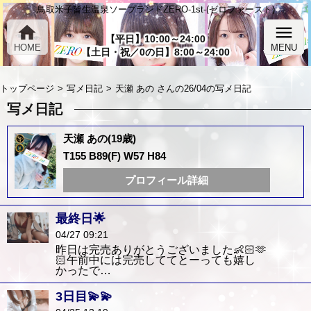
鳥取米子皆生温泉ソープランドZERO-1st-(ゼロファースト)
home
menu
【平日】10:00～24:00
HOME
MENU
【土日・祝／0の日】8:00～24:00
トップページ
写メ日記
天瀬 あの さんの26/04の写メ日記
写メ日記
天瀬 あの(19歳)
T155 B89(F) W57 H84
プロフィール詳細
最終日🌟
04/27 09:21
昨日は完売ありがとうございました👶🏻🫶
🏻午前中には完売しててとーっても嬉し
かったで…
3日目💫💫