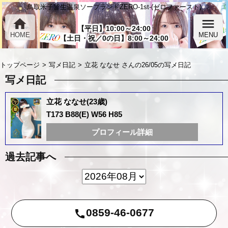
鳥取米子皆生温泉ソープランドZERO-1st-(ゼロファースト)
home
menu
【平日】10:00～24:00
HOME
MENU
【土日・祝／0の日】8:00～24:00
トップページ
写メ日記
立花 ななせ さんの26/05の写メ日記
写メ日記
立花 ななせ(23歳)
T173 B88(E) W56 H85
プロフィール詳細
過去記事へ
0859-46-0677
call