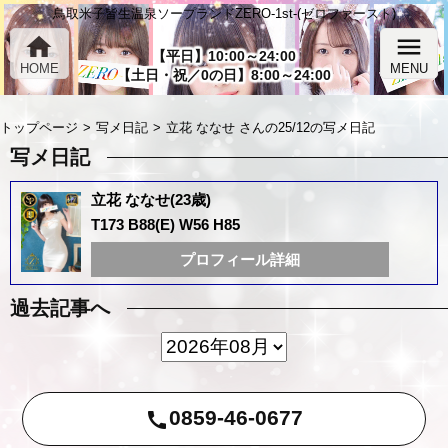
鳥取米子皆生温泉ソープランドZERO-1st-(ゼロファースト)
home
menu
【平日】10:00～24:00
HOME
MENU
【土日・祝／0の日】8:00～24:00
トップページ
写メ日記
立花 ななせ さんの25/12の写メ日記
写メ日記
立花 ななせ(23歳)
T173 B88(E) W56 H85
プロフィール詳細
過去記事へ
0859-46-0677
call