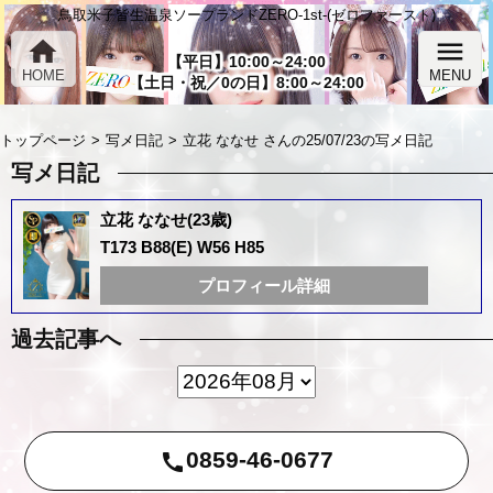
鳥取米子皆生温泉ソープランドZERO-1st-(ゼロファースト)
home
menu
【平日】10:00～24:00
HOME
MENU
【土日・祝／0の日】8:00～24:00
トップページ
写メ日記
立花 ななせ さんの25/07/23の写メ日記
写メ日記
立花 ななせ(23歳)
T173 B88(E) W56 H85
プロフィール詳細
過去記事へ
0859-46-0677
call