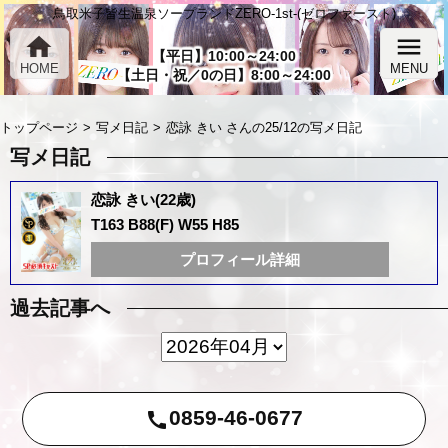
鳥取米子皆生温泉ソープランドZERO-1st-(ゼロファースト)
home
menu
【平日】10:00～24:00
HOME
MENU
【土日・祝／0の日】8:00～24:00
トップページ
写メ日記
恋詠 きい さんの25/12の写メ日記
写メ日記
恋詠 きい(22歳)
T163 B88(F) W55 H85
プロフィール詳細
過去記事へ
0859-46-0677
call