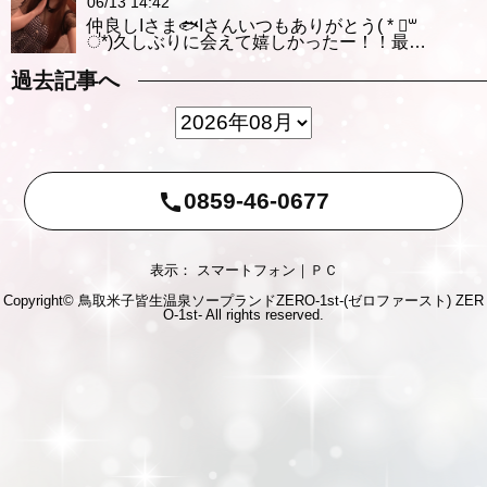
06/13 14:42
仲良しIさま🐟Iさんいつもありがとう( * ॑꒳
॑*)久しぶりに会えて嬉しかったー！！最…
過去記事へ
0859-46-0677
call
表示： スマートフォン｜
ＰＣ
Copyright© 鳥取米子皆生温泉ソープランドZERO-1st-(ゼロファースト)
ZER
O-1st-
All rights reserved.