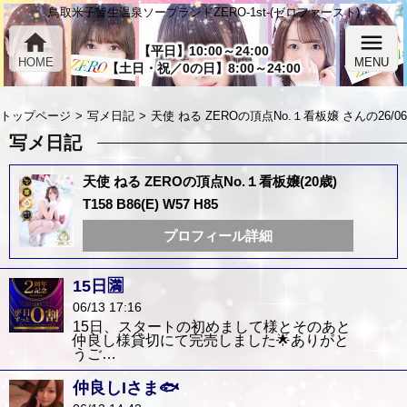
鳥取米子皆生温泉ソープランドZERO-1st-(ゼロファースト)
home
menu
【平日】10:00～24:00
HOME
MENU
【土日・祝／0の日】8:00～24:00
トップページ
写メ日記
天使 ねる ZEROの頂点No.１看板嬢 さんの26/0
写メ日記
天使 ねる ZEROの頂点No.１看板嬢(20歳)
T158 B86(E) W57 H85
プロフィール詳細
15日🈵
06/13 17:16
15日、スタートの初めまして様とそのあと
仲良し様貸切にて完売しました🌟ありがと
うご…
仲良しIさま🐟