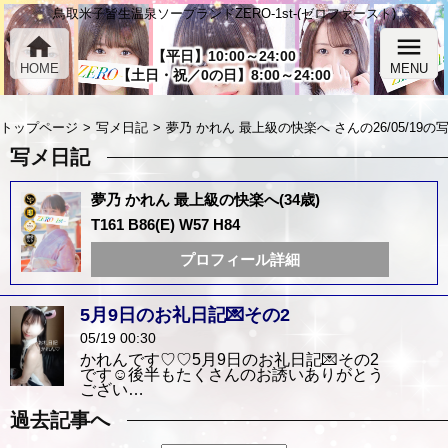
鳥取米子皆生温泉ソープランドZERO-1st-(ゼロファースト)
home
menu
【平日】10:00～24:00
HOME
MENU
【土日・祝／0の日】8:00～24:00
トップページ
写メ日記
夢乃 かれん 最上級の快楽へ さんの26/05/19の
写メ日記
夢乃 かれん 最上級の快楽へ(34歳)
T161 B86(E) W57 H84
プロフィール詳細
5月9日のお礼日記💌その2
05/19 00:30
かれんです♡♡5月9日のお礼日記💌その2
です☺️後半もたくさんのお誘いありがとう
ござい…
過去記事へ