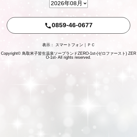
0859-46-0677
call
表示： スマートフォン｜
ＰＣ
Copyright© 鳥取米子皆生温泉ソープランドZERO-1st-(ゼロファースト)
ZER
O-1st-
All rights reserved.